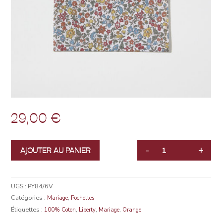
29,00
€
-
+
AJOUTER AU PANIER
QUANTITÉ
UGS :
PY84/6V
Catégories :
,
Mariage
Pochettes
Étiquettes :
,
,
,
100% Coton
Liberty
Mariage
Orange