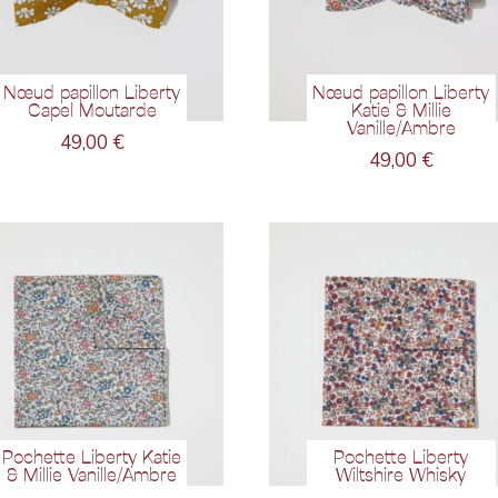
Nœud papillon Liberty
Nœud papillon Liberty
Capel Moutarde
Katie & Millie
Vanille/Ambre
49,00
€
49,00
€
Pochette Liberty Katie
Pochette Liberty
& Millie Vanille/Ambre
Wiltshire Whisky