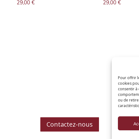
29,00
€
29,00
€
Pour offrir 
cookies pou
consentir à
comportement
ou de retire
caractéristi
Contactez-nous
Ac