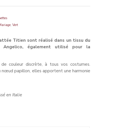
ettes
,
Mariage
Vert
ttée Titien sont réalisé dans un tissu du
io Angelico, également utilisé pour la
 de couleur discrète, à tous vos costumes.
u nœud papillon, elles apportent une harmonie
 EDA323/6V
sé en Italie