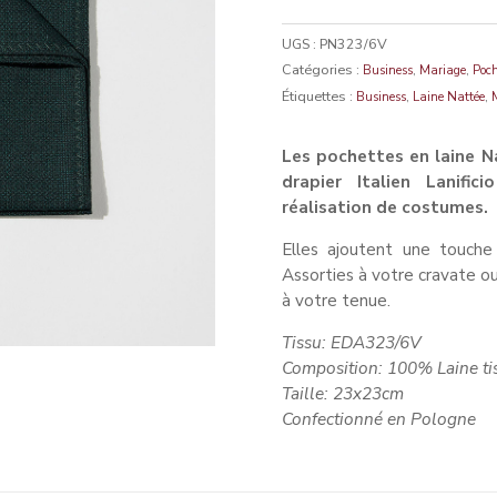
UGS :
PN323/6V
Catégories :
,
,
Business
Mariage
Poch
Étiquettes :
,
,
Business
Laine Nattée
Les pochettes en laine Na
drapier Italien Lanific
réalisation de costumes.
Elles ajoutent une touche
Assorties à votre cravate o
à votre tenue.
Tissu:
Composition: 100% Laine tis
Taille: 23x23cm
Confectionné en Pologne