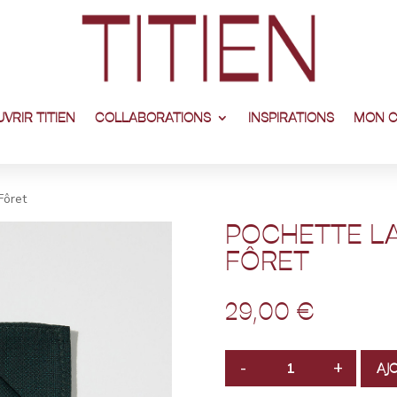
VRIR TITIEN
COLLABORATIONS
INSPIRATIONS
MON 
Fôret
POCHETTE LA
FÔRET
29,00
€
-
+
AJ
QUANTITÉ