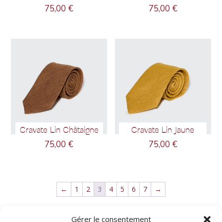
75,00
€
75,00
€
Cravate Lin Châtaigne
Cravate Lin Jaune
75,00
€
75,00
€
←
1
2
3
4
5
6
7
→
Gérer le consentement