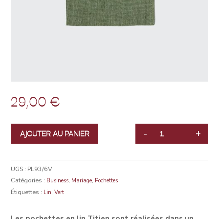
29,00
€
-
+
AJOUTER AU PANIER
QUANTITÉ
UGS :
PL93/6V
Catégories :
,
,
Business
Mariage
Pochettes
Étiquettes :
,
Lin
Vert
Les pochettes en lin Titien sont réalisées dans un