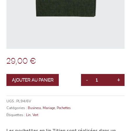
29,00
€
-
+
AJOUTER AU PANIER
QUANTITÉ
UGS :
PL94/6V
Catégories :
,
,
Business
Mariage
Pochettes
Étiquettes :
,
Lin
Vert
Les pochettes en lin Titien sont réalisées dans un