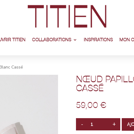
VRIR TITIEN
COLLABORATIONS
INSPIRATIONS
MON 
 Blanc Cassé
NŒUD PAPILL
CASSÉ
59,00
€
-
+
AJ
QUANTITÉ