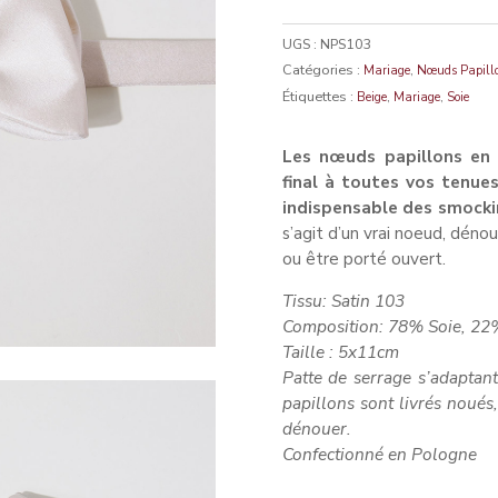
UGS :
NPS103
Catégories :
,
Mariage
Nœuds Papill
Étiquettes :
,
,
Beige
Mariage
Soie
Les nœuds papillons en 
final à toutes vos tenues
indispensable des smocki
s’agit d’un vrai noeud, déno
ou être porté ouvert.
Tissu: Satin 103
Composition: 78% Soie, 22% 
Taill
Patte de serrage s’adapta
papillons sont livrés noués,
dénouer.
Confectionné en Pologne