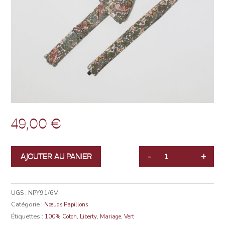
49,00
€
-
+
AJOUTER AU PANIER
QUANTITÉ
UGS :
NPY91/6V
Catégorie :
Nœuds Papillons
Étiquettes :
,
,
,
100% Coton
Liberty
Mariage
Vert