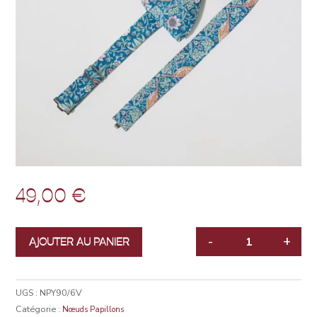
49,00
€
-
+
AJOUTER AU PANIER
QUANTITÉ
UGS :
NPY90/6V
Catégorie :
Nœuds Papillons