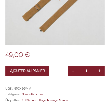
49,00
€
-
+
AJOUTER AU PANIER
QUANTITÉ
UGS :
NPC495/4V
Catégorie :
Nœuds Papillons
Étiquettes :
,
,
,
100% Coton
Beige
Mariage
Marron