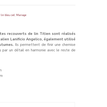
,
,
lin bleu ciel
Mariage
s recouverts de lin Titien sont réalisés
talien Lanificio Angelico, également utilisé
ostumes.
Ils permettent de finir une chemise
 par un détail en harmonie avec le reste de
: CCF704/3V
n
um