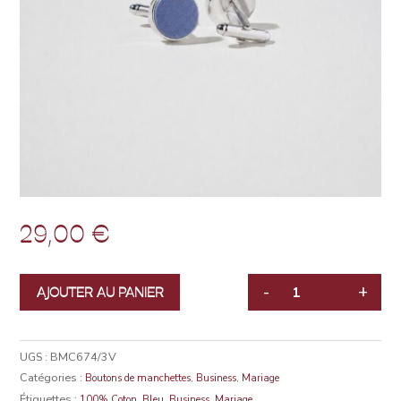
29,00
€
-
+
AJOUTER AU PANIER
QUANTITÉ
UGS :
BMC674/3V
Catégories :
,
,
Boutons de manchettes
Business
Mariage
Étiquettes :
,
,
,
100% Coton
Bleu
Business
Mariage